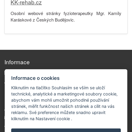
KK-rehab.cz
Osobní webové stránky fyzioterapeutky Mgr. Kamily
Karáskové z Českých Budějovic.
Informace
Reference
Informace o cookies
Kontakt
Kliknutím na tlačítko Souhlasím se vším se uloží
technické, analytické a marketingové soubory cookie,
Kontakt
abychom vám mohli umožnit pohodlné používání
stránek, měřit funkčnost našich stránek a cílit na vás
+420 776 337 180
reklamu. Své preference můžete snadno upravit
kopacka@webnix.cz
kliknutím na Nastavení cookie
.
www.webnix.cz